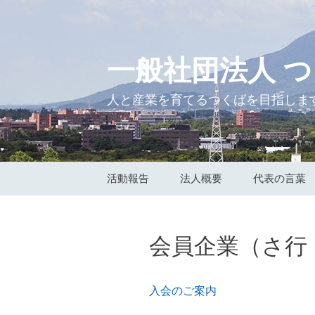
一般社団法人 
人と産業を育てるつくばを目指しま
コ
活動報告
法人概要
代表の言葉
ン
テ
ン
会員企業（さ行
ツ
へ
ス
入会のご案内
キ
ッ