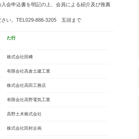
行・ま行）
の入会申込書を明記の上、会員による紹介及び推薦
。
申請書
会員企業（や行・ら
さい。TEL029-886-3205 五頭まで
行・わ行）
た行
株式会社田﨑
有限会社高倉土建工業
株式会社高田工務店
有限会社高野電気工業
高野土木株式会社
株式会社田村企画