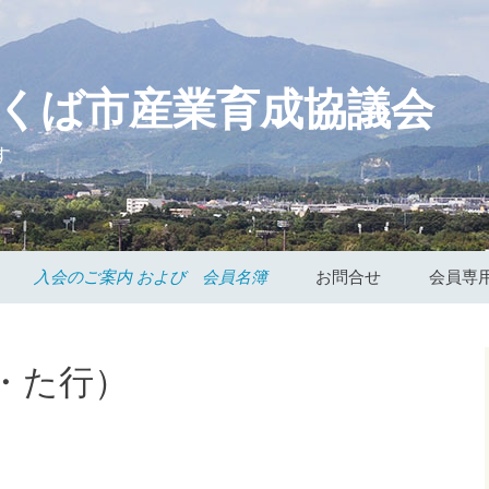
つくば市産業育成協議会
す
入会のご案内 および 会員名簿
お問合せ
会員専
会員企業（あ行・か
個人情報の取扱につい
お知ら
行）
て
・た行）
入札関
会員企業（さ行・た
行）
議事録
会員企業（な行・は
規 約