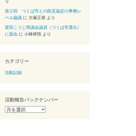
り
第２回 つくば市との防災協定の事務レ
ベル協議
に
大塚正裕
より
星田こうじ県議会議員（つくば市選出）
に面会
に
小林研悟
より
カテゴリー
活動記録
活動報告バックナンバー
活
動
報
告