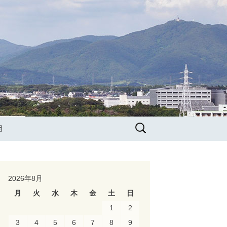
検
用
索:
せ
連
2026年8月
月
火
水
木
金
土
日
1
2
3
4
5
6
7
8
9