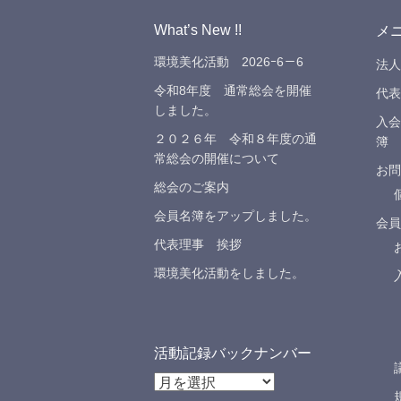
What’s New !!
メ
環境美化活動 2026ｰ6－6
法人
令和8年度 通常総会を開催
代表
しました。
入会
２０２６年 令和８年度の通
簿
常総会の開催について
お問
総会のご案内
会員名簿をアップしました。
会員
代表理事 挨拶
環境美化活動をしました。
活動記録バックナンバー
活