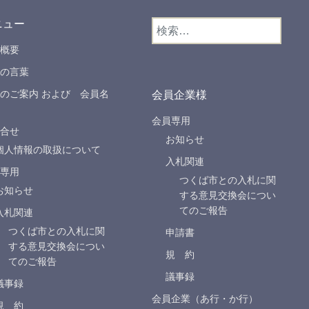
ニュー
検
索:
概要
の言葉
のご案内 および 会員名
会員企業様
会員専用
合せ
お知らせ
個人情報の取扱について
入札関連
専用
つくば市との入札に関
お知らせ
する意見交換会につい
てのご報告
入札関連
つくば市との入札に関
申請書
する意見交換会につい
規 約
てのご報告
議事録
議事録
会員企業（あ行・か行）
規 約